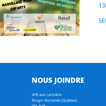
13
SE
NOUS JOINDRE
418 ave Larivière
Rouyn-Noranda (Québec)