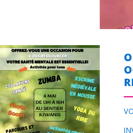
O
O
R
VO
IN